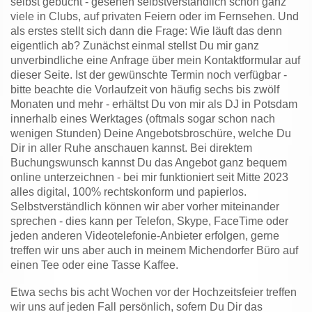
selbst gebucht - gesehen selbstverständlich schon ganz
viele in Clubs, auf privaten Feiern oder im Fernsehen. Und
als erstes stellt sich dann die Frage: Wie läuft das denn
eigentlich ab? Zunächst einmal stellst Du mir ganz
unverbindliche eine Anfrage
über mein Kontaktformular auf
dieser Seite. Ist der gewünschte Termin noch verfügbar -
bitte beachte die Vorlaufzeit von häufig sechs bis zwölf
Monaten und mehr - erhältst Du von mir als DJ in Potsdam
innerhalb eines Werktages (oftmals sogar schon nach
wenigen Stunden) Deine Angebotsbroschüre, welche Du
Dir in aller Ruhe anschauen kannst. Bei direktem
Buchungswunsch kannst Du das Angebot ganz bequem
online unterzeichnen - bei mir funktioniert seit Mitte 2023
alles digital, 100% rechtskonform und papierlos.
Selbstverständlich können wir aber vorher miteinander
sprechen - dies kann per Telefon, Skype, FaceTime oder
jeden anderen Videotelefonie-Anbieter erfolgen, gerne
treffen wir uns aber auch in meinem Michendorfer Büro auf
einen Tee oder eine Tasse Kaffee.
Etwa sechs bis acht Wochen vor der Hochzeitsfeier treffen
wir uns auf jeden Fall persönlich, sofern Du Dir das