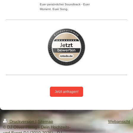
Euer persönlicher Soundtrack - Euer
Moment. Euer Song.
Jetzt anfragen!
Druckversion
|
Sitemap
Webansicht
© DJ Oliver Plattig - Dein Hochzeits-
und Event-DJ (2010-2026) - DJ