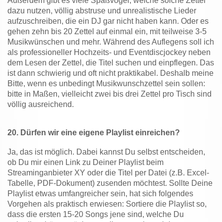
Außerdem gibt es viele Spaßvögel, welche solche Zettel
dazu nutzen, völlig abstruse und unrealistische Lieder
aufzuschreiben, die ein DJ gar nicht haben kann. Oder es
gehen zehn bis 20 Zettel auf einmal ein, mit teilweise 3-5
Musikwünschen und mehr. Während des Auflegens soll ich
als professioneller Hochzeits- und Eventdiscjockey neben
dem Lesen der Zettel, die Titel suchen und einpflegen. Das
ist dann schwierig und oft nicht praktikabel. Deshalb meine
Bitte, wenn es unbedingt Musikwunschzettel sein sollen:
bitte in Maßen, vielleicht zwei bis drei Zettel pro Tisch sind
völlig ausreichend.
20.
Dürfen wir eine eigene Playlist einreichen?
Ja, das ist möglich. Dabei kannst Du selbst entscheiden,
ob Du mir einen Link zu Deiner Playlist beim
Streaminganbieter XY oder die Titel per Datei (z.B. Excel-
Tabelle, PDF-Dokument) zusenden möchtest. Sollte Deine
Playlist etwas umfangreicher sein, hat sich folgendes
Vorgehen als praktisch erwiesen: Sortiere die Playlist so,
dass die ersten 15-20 Songs jene sind, welche Du